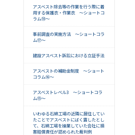
アスベスト除去等の作業を行う際に着
用する保護衣・作業衣 ～ショートコ
ラム⑱～
事前調査の実施方法 ～ショートコラ
ム⑰～
建設アスベスト訴訟における立証手法
アスベストの補助金制度 ～ショート
コラム⑯～
アスベストレベル3 ～ショートコラ
ム⑮～
いわゆる石綿工場の近隣に居住してい
たことでアスベストにばく露したとし
て、石綿工場を操業していた会社に損
害賠償責任が認められた裁判例