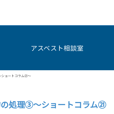
アスベスト相談室
～ショートコラム㉑～
物の処理③～ショートコラム㉑