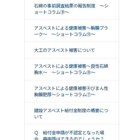
石綿の事前調査結果の報告制度 ～シ
ョートコラム⑨～
アスベストによる健康被害～胸膜プラ
ーク～ ～ショートコラム⑪～
大工のアスベスト被害について
アスベストによる健康被害～良性石綿
胸水～ ～ショートコラム⑧～
アスベストによる健康被害④びまん性
胸膜肥厚～ショートコラム⑦～
建設アスベスト給付金制度の概要につ
いて
Ｑ 給付金申請が不認定となった場
合、再申請はできるのでしょうか？