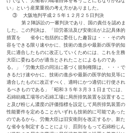
けでなく、労働者の職場自体を奪うことにもなりかねな
い」という産業重視の考え方がありました。

  ③  大阪地判平成２５年１２月２５日判決

     第２陣訴訟の一審判決であり、国の責任を認めま
した。この判決は、「旧労基法及び安衛法が上記具体的
措置を　　省令に包括的に委任した趣旨は・・・その内
容をできる限り速やかに、技術の進歩や最新の医学的知
見に適合したものに改正していくためには、これを主務
大臣に委ねるのが適当とされたことによるものであ
る。」「労働大臣の同法に基づく規制権限は、・・・で
きるだけ速やかに、技術の進歩や最新の医学的知見等に
適合したものに改正すべく、適時にかつ適切に行使され
るべきものである」「昭和３５年３月３１日までには、
石綿紡織工場等の石綿工場に局所排気装置を設置するこ
と及び粉じん濃度の評価指標を設定して局所排気装置の
性能要件を定めることがいずれも技術的に可能であった
のであるから、労働大臣は旧安衛則を改正するか、新た
な省令を制定することにより、罰則をもって石綿粉じん