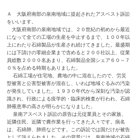
Ａ　大阪府南部の泉南地域に提起されたアスベスト訴訟
をいいます。

　大阪府南部の泉南地域では、２０世紀の初めから最近
になって全ての工場の生産を中止するまで、１００年以
上にわたり石綿製品が生産され続けてきました。最盛期
には下請けの零細企業まで含めると２００社以上、従業
員総数２０００名あまり、石綿製品全国シェア６０～７
０％を占める時期もありました。

  石綿工場が住宅地、農地の中に混在したので、労災
型被害と公害型被害が混在し、いわば地域ぐるみの汚染
が発生していました。１９３０年代から深刻な汚染が認
識され、行政による疫学的・臨床的検査が行われ、石綿
肺罹患率の高さが明らかになりました。

  泉南アスベスト訴訟の原告は元従業員とその家族、
近隣住民、近隣で農作業を行ってきた人々です。病名
は、石綿肺、肺癌などです。この訴訟では国だけが被告
として訴えられました。その背景には、泉南地域の石綿