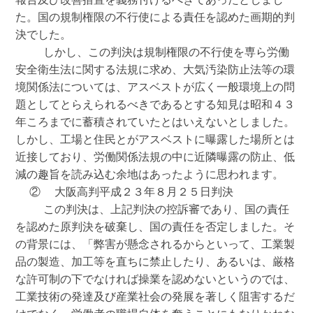
た。国の規制権限の不行使による責任を認めた画期的判
決でした。

    しかし、この判決は規制権限の不行使を専ら労働
安全衛生法に関する法規に求め、大気汚染防止法等の環
境関係法については、アスベストが広く一般環境上の問
題としてとらえられるべきであるとする知見は昭和４３
年ころまでに蓄積されていたとはいえないとしました。
しかし、工場と住民とがアスベストに曝露した場所とは
近接しており、労働関係法規の中に近隣曝露の防止、低
減の趣旨を読み込む余地はあったように思われます。

  ②  大阪高判平成２３年８月２５日判決

    この判決は、上記判決の控訴審であり、国の責任
を認めた原判決を破棄し、国の責任を否定しました。そ
の背景には、「弊害が懸念されるからといって、工業製
品の製造、加工等を直ちに禁止したり、あるいは、厳格
な許可制の下でなければ操業を認めないというのでは、
工業技術の発達及び産業社会の発展を著しく阻害するだ