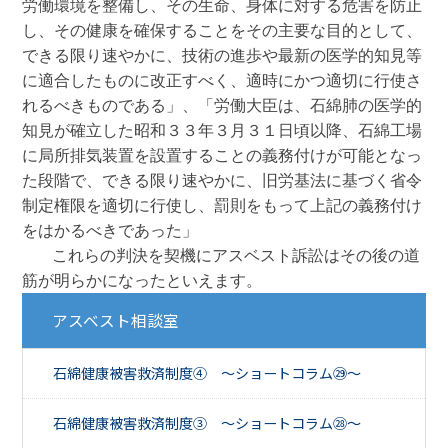
労働環境を整備し、その生命、身体に対する危害を防止
し、その健康を確保することをその主要な目的として、
できる限り速やかに、技術の進歩や最新の医学的知見等
に適合したものに改正すべく、適時にかつ適切に行使さ
れるべきものである」、「労働大臣は、石綿肺の医学的
知見が確立した昭和３３年３月３１日頃以降、石綿工場
に局所排気装置を設置することの義務付けが可能となっ
た段階で、できる限り速やかに、旧労基法に基づく省令
制定権限を適切に行使し、罰則をもって上記の義務付け
をはかるべきであった」

   これらの判決を契機にアスベスト訴訟はその後の道
筋が明らかになったといえます。
アスベスト相談室
石綿健康被害救済制度④ ～ショートコラム㉙～
石綿健康被害救済制度③ ～ショートコラム㉘～