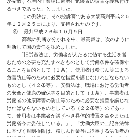
が発散する屋内作業場に局所排気装置の設置を義務付け
るべきであった」としました。

     この判決は、その控訴審である大阪高判平成２５
年１２月２５日により、支持されたのです。

  ④  最判平成２６年１０月９日

     高裁の判断が分かれる中、最高裁は、次のように
判断して国の責任を認めました。

    「旧労基法は、労働者が人たるに値する生活を営
むための必要を充たすべきものとして労働条件を確保す
ることを目的として（１条）、使用者は粉じん等による
危害防止等のために必要な措置を講じなければならない
ものとし（４２条等）、安衛法は、職場における労働者
の安全と健康の確保等を目的として（１条）、事業者は
労働者の健康障害の防止等のために必要な措置を講じな
ければならないものとしている（２２条等）のであっ
て、使用者は事業者が講ずべき具体的措置を命令または
労働省令に委任している。」、「労働大臣の上記各法律
に基づく規制権限は、粉じん作業等に従事する労働者の