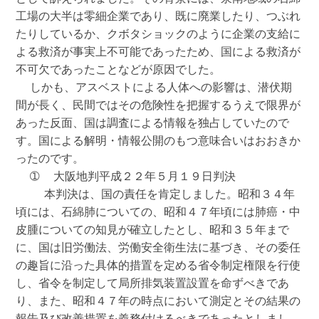
工場の大半は零細企業であり、既に廃業したり、つぶれ
たりしているか、クボタショックのように企業の支給に
よる救済が事実上不可能であったため、国による救済が
不可欠であったことなどが原因でした。

  しかも、アスベストによる人体への影響は、潜伏期
間が長く、民間ではその危険性を把握するうえで限界が
あった反面、国は調査による情報を独占していたので
す。国による解明・情報公開のもつ意味合いはおおきか
ったのです。

  ➀  大阪地判平成２２年５月１９日判決

    本判決は、国の責任を肯定しました。昭和３４年
頃には、石綿肺についての、昭和４７年頃には肺癌・中
皮腫についての知見が確立したとし、昭和３５年まで
に、国は旧労働法、労働安全衛生法に基づき、その委任
の趣旨に沿った具体的措置を定める省令制定権限を行使
し、省令を制定して局所排気装置設置を命ずべきであ
り、また、昭和４７年の時点において測定とその結果の
報告及び改善措置を義務付けるべきであったとしまし